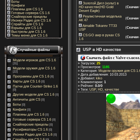
Боты
Золотой Дигл (кольт) в
Конфиги
HD качестве(HD Gold
(
Скачан 
Плагины для CS 1.6
Desert Eagle)
Готовые сервера CS 1.6
Реалистичная моделька
Снайперские прицелы
(
Скачан 
AK 47
Иконки Радио для CS 1.6
Спрайты для CS 1.6
Aimable Tokarev TT33
(
Скачан 
Взрывы для CS 1.6
USP
Выстрелы для CS 1.6
CS:GO awp в руках CS
Темы меню для CS 1.6
(
Скачан 
1.6
USP в HD качестве
Случайные файлы
Скачать файл с Valve-cs.ucoz
Модели игроков для CS 1.6
» Загрузок:
25
[31]
» Просмотров:
1185
Модели оружия для CS 1.6
» Категория:
Модели оружия для CS 1.
[22]
» Дата добавления: 10.03.2013
Программы для CS 1.6
[6]
» Добавил:
kiko
Карты для CS 1.6
[0]
» Комментарии:
1
» Рейтинг:
0.0
/
0
Патчи для Counter-Strike 1.6
» Теги:
USP
,
HD
,
качестве
[0]
Другие модели для CS 1.6
[0]
Античиты для CS
[0]
Боты
[0]
Конфиги
[0]
Плагины для CS 1.6
[0]
Готовые сервера CS 1.6
[0]
Снайперские прицелы
[0]
Русификаторы CS 1.6
[0]
Иконки Радио для CS 1.6
[0]
Спрайты для CS 1.6
[0]