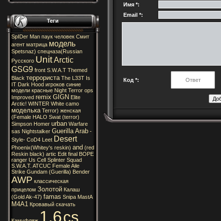
Имя *:
Email *:
Теги
SpIDer
Man
паук
человек
Смит
модель
агент
матрица
Spetsnaz)
спецназа(Russian
Unit
Arctic
Русского
GSG9
front
S.W.A.T
Themed
террориста
Black
The
L33T
Is
Код *:
IT
Dark
Hood
игроков
синие
модели
красные
Night
Terror
ops
remix
GIGN
Improved
Elite
Arctic!
WINTER
White
camo
моделька
Terror)
женская
(Female
HALO
Swat
(terror)
urban
Simpson
Homer
Warfare
Guerilla
Arab
sas
Nightstalker
-
Desert
Style-
CoD4
Leet
and
Phoenix(Whitey's
reskin)
(red
Reskin
black)
artic
Edit
final
BOPE
ranger
Us
Cell
Splinter
Squad
S.W.A.T.
ATCUC
Female
Aile
Strike
Gundam
(Guerilla)
Bender
AWP
классическая
Золотой
прицелом
Калаш
famas
(Gold
Ak-47)
Snipa
MastA
M4A1
Кровавый
скачать
1.6
cs
Камуфляж