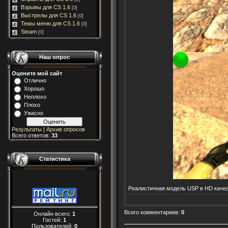
Взрывы для CS 1.6
[0]
Выстрелы для CS 1.6
[0]
Темы меню для CS 1.6
[0]
Steam
[0]
Наш опрос
Оцените мой сайт
Отлично
Хорошо
Неплохо
Плохо
Ужасно
Результаты
|
Архив опросов
Всего ответов:
33
Статистика
Реалистичная модель USP в HD каче
Всего комментариев
:
0
Онлайн всего:
1
Гостей:
1
Пользователей:
0