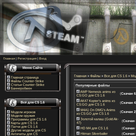
Главная
|
Регистрация
|
Вход
Меню Сайта
Главная
»
Файлы
»
Все для CS 1.6
»
Мод
Главная страница
Файлы Counter-Strike
Статьи Counter-Strike
Популярные файлы
Баннеробмен
AWP Nemesis anims из
(
Скачан 6
CS:GO для CS 1.6
AK47 Kopter's anims из
Всё для CS 1.6
(
Скачан 4
CS:GO для CS 1.6
M4A1 On DMG's Anims
(
Скачан 2
Модели игроков
из CS:GO для CS 1.6
Модели оружия
Золотой калаш (Gold Ak-
Программы для CS 1.6
(
Скачан 
47)
Карты для CS 1.6
Патчи для CS 1.6
HD M4 для CS 1.6
(
Скачан 
Другие модели для CS
Hitman Silverballer
(
Скачан 
Античиты для CS