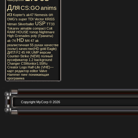
Для
CS:GO
anims
из
on
Kopter's
ak47
Nemesis
DMG's
super
TDI
Vector
KRiSS
USP
hitman
Silverballer
TT33
Tokarev
aimable
compact
Colt
RAM!
HOUSE
топор
Nightmare
High
Grenades
poly
(Гранаты)
HD
ak-74
M4
47
ak
реалистичная
55
руках
качестве
(кольт)
качестве(HD
gold
Eagle)
ДИГЛ
F2
45
HK
UMP
версии
Counter-Strike
(NEW)
полный
русификатор
1.2
background
Changer
CSMonitor1.55Ru
Creator
Logo
Half-Life
(VHE)—
карт
редактор
editor
Valve
Hammer
пинг
понижающая
программа
Copyright MyCorp © 2026