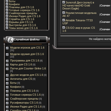
Боты
Золотой Дигл (кольт) в
Конфиги
HD качестве(HD Gold
(
Скачан 
Плагины для CS 1.6
Desert Eagle)
Готовые сервера CS 1.6
Реалистичная моделька
Снайперские прицелы
(
Скачан 
AK 47
Иконки Радио для CS 1.6
Спрайты для CS 1.6
Aimable Tokarev TT33
(
Скачан 
Взрывы для CS 1.6
USP
Выстрелы для CS 1.6
CS:GO awp в руках CS
Темы меню для CS 1.6
(
Скачан 
1.6
Не найдено мате
Случайные файлы
Модели игроков для CS 1.6
[31]
Модели оружия для CS 1.6
[22]
Программы для CS 1.6
[6]
Карты для CS 1.6
[0]
Патчи для Counter-Strike 1.6
[0]
Другие модели для CS 1.6
[0]
Античиты для CS
[0]
Боты
[0]
Конфиги
[0]
Плагины для CS 1.6
[0]
Готовые сервера CS 1.6
[0]
Снайперские прицелы
[0]
Русификаторы CS 1.6
[0]
Иконки Радио для CS 1.6
[0]
Спрайты для CS 1.6
[0]