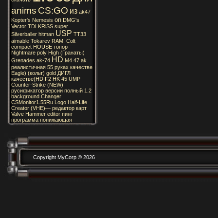
anims
CS:GO
из
ak47
on
Kopter's
Nemesis
DMG's
Vector
TDI
KRiSS
super
USP
Silverballer
hitman
TT33
aimable
Tokarev
RAM!
Colt
compact
HOUSE
топор
Nightmare
poly
High
(Гранаты)
HD
Grenades
ak-74
M4
47
ak
реалистичная
55
руках
качестве
Eagle)
(кольт)
gold
ДИГЛ
качестве(HD
F2
HK
45
UMP
Counter-Strike
(NEW)
русификатор
версии
полный
1.2
background
Changer
CSMonitor1.55Ru
Logo
Half-Life
Creator
(VHE)—
редактор
карт
Valve
Hammer
editor
пинг
программа
понижающая
Copyright MyCorp © 2026