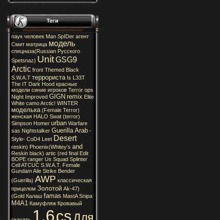
Теги
паук
человек
Man
SpIDer
агент
модель
Смит
матрица
спецназа(Russian
Русского
Unit
GSG9
Spetsnaz)
Arctic
front
Themed
Black
террориста
S.W.A.T
Is
L33T
The
IT
Dark
Hood
красные
модели
синие
игроков
Terror
ops
GIGN
remix
Night
Improved
Elite
White
camo
Arctic!
WINTER
моделька
(Female
Terror)
женская
HALO
Swat
(terror)
urban
Simpson
Homer
Warfare
Guerilla
Arab
sas
Nightstalker
-
Desert
Style-
CoD4
Leet
and
reskin)
Phoenix(Whitey's
Reskin
black)
artic
(red
final
Edit
BOPE
ranger
Us
Squad
Splinter
Cell
ATCUC
S.W.A.T.
Female
Gundam
Aile
Strike
Bender
AWP
(Guerilla)
классическая
Золотой
прицелом
Ak-47)
famas
(Gold
Калаш
MastA
Snipa
M4A1
Камуфляж
Кровавый
1.6
cs
Для
скачать