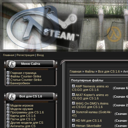
Главная
|
Регистрация
|
Вход
Меню Сайта
Главная
»
Файлы
»
Все для CS 1.6
» Ан
Главная страница
Файлы Counter-Strike
Статьи Counter-Strike
Популярные файлы
Баннеробмен
AWP Nemesis anims из
(
Скачан 6
CS:GO для CS 1.6
AK47 Kopter's anims из
Всё для CS 1.6
(
Скачан 4
CS:GO для CS 1.6
M4A1 On DMG's Anims
(
Скачан 2
Модели игроков
из CS:GO для CS 1.6
Модели оружия
Золотой калаш (Gold Ak-
Программы для CS 1.6
(
Скачан 
47)
Карты для CS 1.6
Патчи для CS 1.6
HD M4 для CS 1.6
(
Скачан 
Другие модели для CS
Hitman Silverballer
(
Скачан 
Античиты для CS