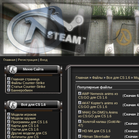
Главная
|
Регистрация
|
Вход
Меню Сайта
Главная
»
Файлы
»
Все для CS 1.6
»
Мод
Главная страница
Файлы Counter-Strike
Статьи Counter-Strike
Популярные файлы
Баннеробмен
AWP Nemesis anims из
(
Скачан 6
CS:GO для CS 1.6
AK47 Kopter's anims из
Всё для CS 1.6
(
Скачан 4
CS:GO для CS 1.6
M4A1 On DMG's Anims
(
Скачан 2
Модели игроков
из CS:GO для CS 1.6
Модели оружия
Золотой калаш (Gold Ak-
Программы для CS 1.6
(
Скачан 
47)
Карты для CS 1.6
Патчи для CS 1.6
HD M4 для CS 1.6
(
Скачан 
Другие модели для CS
Hitman Silverballer
(
Скачан 
Античиты для CS