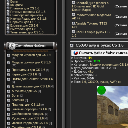
Боты
Золотой Дигл (кольт) в
Конфиги
HD качестве(HD Gold
(
Скачан 
Плагины для CS 1.6
Desert Eagle)
Готовые сервера CS 1.6
Реалистичная моделька
Снайперские прицелы
(
Скачан 
AK 47
Иконки Радио для CS 1.6
Спрайты для CS 1.6
Aimable Tokarev TT33
(
Скачан 
Взрывы для CS 1.6
USP
Выстрелы для CS 1.6
CS:GO awp в руках CS
Темы меню для CS 1.6
(
Скачан 
1.6
CS:GO awp в руках CS 1.6
Случайные файлы
Скачать файл с Valve-cs.ucoz
Модели игроков для CS 1.6
» Загрузок:
44
[31]
» Просмотров:
1199
Модели оружия для CS 1.6
» Категория:
Модели оружия для CS 1.
[22]
» Дата добавления: 10.03.2013
Программы для CS 1.6
[6]
» Добавил:
kiko
Карты для CS 1.6
[0]
» Комментарии:
1
» Рейтинг:
0.0
/
0
Патчи для Counter-Strike 1.6
» Теги:
1.6
,
CS:GO
,
руках
,
AWP
,
cs
[0]
Другие модели для CS 1.6
[0]
Античиты для CS
[0]
Боты
[0]
Конфиги
[0]
Плагины для CS 1.6
[0]
Готовые сервера CS 1.6
[0]
Снайперские прицелы
[0]
Русификаторы CS 1.6
[0]
Иконки Радио для CS 1.6
[0]
Спрайты для CS 1.6
[0]