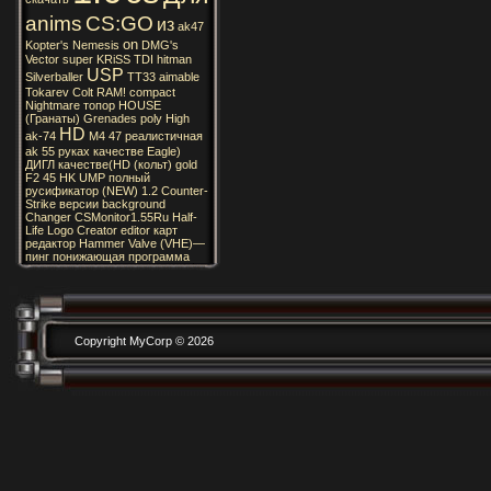
anims
CS:GO
из
ak47
on
Kopter's
Nemesis
DMG's
Vector
super
KRiSS
TDI
hitman
USP
Silverballer
TT33
aimable
Tokarev
Colt
RAM!
compact
Nightmare
топор
HOUSE
(Гранаты)
Grenades
poly
High
HD
ak-74
M4
47
реалистичная
ak
55
руках
качестве
Eagle)
ДИГЛ
качестве(HD
(кольт)
gold
F2
45
HK
UMP
полный
русификатор
(NEW)
1.2
Counter-
Strike
версии
background
Changer
CSMonitor1.55Ru
Half-
Life
Logo
Creator
editor
карт
редактор
Hammer
Valve
(VHE)—
пинг
понижающая
программа
Copyright MyCorp © 2026