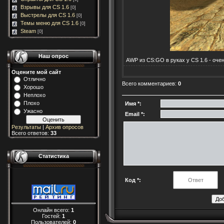
Взрывы для CS 1.6
[0]
Выстрелы для CS 1.6
[0]
Темы меню для CS 1.6
[0]
Steam
[0]
Наш опрос
AWP из CS:GO в руках у CS 1.6 - оче
Оцените мой сайт
Отлично
Всего комментариев
:
0
Хорошо
Неплохо
Плохо
Имя *:
Ужасно
Email *:
Результаты
|
Архив опросов
Всего ответов:
33
Статистика
Код *:
Онлайн всего:
1
Гостей:
1
Пользователей:
0