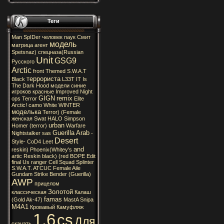
Теги
Man
SpIDer
человек
паук
Смит
модель
матрица
агент
Spetsnaz)
спецназа(Russian
Unit
GSG9
Русского
Arctic
front
Themed
S.W.A.T
террориста
Black
L33T
IT
Is
The
Dark
Hood
модели
синие
игроков
красные
Improved
Night
GIGN
remix
ops
Terror
Elite
Arctic!
camo
White
WINTER
моделька
Terror)
(Female
женская
Swat
HALO
Simpson
urban
Homer
(terror)
Warfare
Guerilla
Arab
Nightstalker
sas
-
Desert
Style-
CoD4
Leet
and
reskin)
Phoenix(Whitey's
artic
Reskin
black)
(red
BOPE
Edit
final
Us
ranger
Cell
Squad
Splinter
S.W.A.T.
ATCUC
Female
Aile
Gundam
Strike
Bender
(Guerilla)
AWP
прицелом
Золотой
классическая
Калаш
famas
(Gold
Ak-47)
MastA
Snipa
M4A1
Кровавый
Камуфляж
1.6
cs
Для
скачать