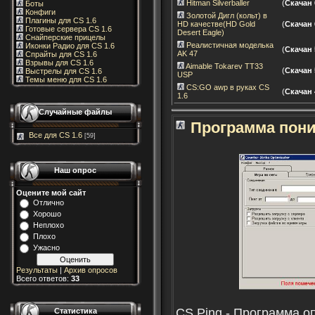
Hitman Silverballer
(
Скачан 
Боты
Конфиги
Золотой Дигл (кольт) в
Плагины для CS 1.6
HD качестве(HD Gold
(
Скачан 
Готовые сервера CS 1.6
Desert Eagle)
Снайперские прицелы
Реалистичная моделька
Иконки Радио для CS 1.6
(
Скачан 
AK 47
Спрайты для CS 1.6
Взрывы для CS 1.6
Aimable Tokarev TT33
(
Скачан 
Выстрелы для CS 1.6
USP
Темы меню для CS 1.6
CS:GO awp в руках CS
(
Скачан 
1.6
Случайные файлы
Программа пони
Все для CS 1.6
[59]
Наш опрос
Оцените мой сайт
Отлично
Хорошо
Неплохо
Плохо
Ужасно
Результаты
|
Архив опросов
Всего ответов:
33
CS Ping - Программа о
Статистика