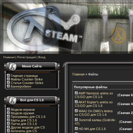
Главная
|
Регистрация
|
Вход
Меню Сайта
Главная
»
Файлы
Главная страница
Файлы Counter-Strike
Статьи Counter-Strike
Баннеробмен
Популярные файлы
AWP Nemesis anims из
(
Скачан 6
CS:GO для CS 1.6
Всё для CS 1.6
AK47 Kopter's anims из
(
Скачан 4
CS:GO для CS 1.6
Модели игроков
M4A1 On DMG's Anims
(
Скачан 2
Модели оружия
из CS:GO для CS 1.6
Программы для CS 1.6
Золотой калаш (Gold Ak-
Карты для CS 1.6
(
Скачан 
47)
Патчи для CS 1.6
Другие модели для CS
HD M4 для CS 1.6
(
Скачан 
Античиты для CS