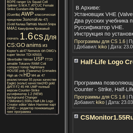
BOPE
ranger
Us
Squad
Cell
Splinter
S.W.A.T.
ATCUC
Female
В Архиве:
Strike
Gundam
Aile
Bender
AWP
Установщик VHE (Valve
(Guerilla)
классическая
Золотой
Два русских учебника 
прицелом
Ak-47)
famas
(Gold
Калаш
MastA
Snipa
Руссификатор VHE.
M4A1
Камуфляж
Кровавый
1.6
Инструкция по установ
cs
Для
скачать
Программы для CS 1.6
| П
CS:GO
anims
из
| Добавил:
kiko
| Дата:
23.0
on
Kopter's
ak47
Nemesis
DMG's
super
Vector
TDI
KRiSS
USP
Silverballer
hitman
TT33
Half-Life Logo Cr
aimable
Tokarev
RAM!
Colt
compact
топор
Nightmare
HOUSE
poly
(Гранаты)
Grenades
HD
High
ak-74
M4
ak
47
реалистичная
55
руках
качестве
Программа позволяюща
Eagle)
(кольт)
качестве(HD
gold
ДИГЛ
F2
45
HK
UMP
полный
Counter - Strike, Half-
версии
Counter-Strike
русификатор
1.2
(NEW)
Программы для CS 1.6
| П
background
Changer
CSMonitor1.55Ru
Half-Life
Logo
Добавил:
kiko
| Дата:
23.03
Creator
editor
Valve
Hammer
карт
(VHE)—
редактор
понижающая
пинг
программа
CSMonitor1.55R