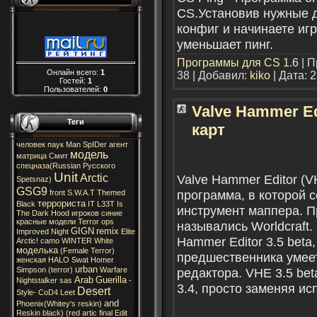
CS.Установив нужные д
конфиг и начинаете иг
уменьшает пинг.
Программы для CS 1.6
| П
Онлайн всего:
1
38 | Добавил:
kiko
| Дата:
2
Гостей:
1
Пользователей:
0
Valve Hammer E
Теги
карт
человек
паук
Man
SpIDer
агент
модель
матрица
Смит
спецназа(Russian
Русского
Unit
Arctic
Valve Hammer Editor (
Spetsnaz)
GSG9
программа, в которой 
front
S.W.A.T
Themed
террориста
Black
IT
L33T
Is
инструмент маппера. 
The
Dark
Hood
игроков
синие
красные
модели
Terror
ops
назывались Worldcraft.
GIGN
remix
Improved
Night
Elite
Hammer Editor 3.5 beta
Arctic!
camo
WINTER
White
моделька
(Female
Terror)
предшественника умее
женская
HALO
Swat
Homer
urban
Simpson
(terror)
Warfare
редактора. VHE 3.5 be
Arab
Guerilla
Nightstalker
sas
-
3.4, просто заменяя и
Desert
Style-
CoD4
Leet
and
Phoenix(Whitey's
reskin)
Reskin
black)
(red
artic
final
Edit