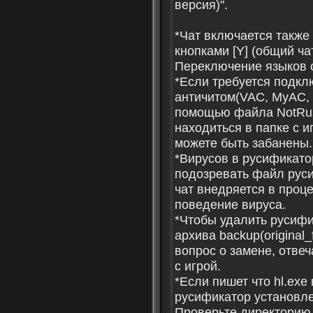
версия)".
*Чат включается также 
кнопками [Y] (общий чат
Переключение языков о
*Если требуется подкл
античитом(VAC, MyAC, S
помощью файла NotRuss
находиться в папке с и
можете быть забанены.
*Вирусов в русификато
подозревать файл русиф
чат внедряется в проце
поведение вируса.
*Чтобы удалить русифи
архива backup(original_f
вопрос о замене, отвеч
с игрой.
*Если пишет что hl.exe 
русификатор установлен
Проверьте директорию 