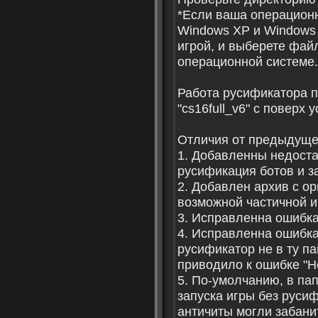
*Если ваша операционн
Windows XP и Windows V
игрой, и выберете фа
операционной системе.
Работа русификатора п
"cs16full_v6" с поверх
Отличия от предыдуще
1. Добавленны недоста
русификация ботов и з
2. Добавлен архив с о
возможной частичной и
3. Исправленна ошибк
4. Исправленна ошибка
русификатор не в ту па
приводило к ошибке "Не
5. По-умолчанию, в па
запуска игры без русиф
античиты могли забанит